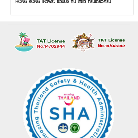
HONG KONG ไหว้พระ ช้อปปิ้ง กิน เที่ยว ทริปเดียวครบ